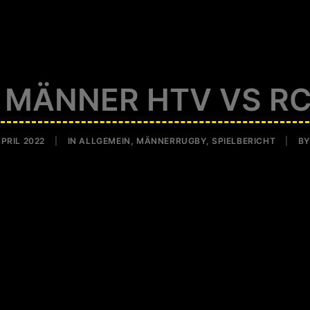
 MÄNNER HTV VS RC
APRIL 2022
|
IN
ALLGEMEIN
,
MÄNNERRUGBY
,
SPIELBERICHT
|
B