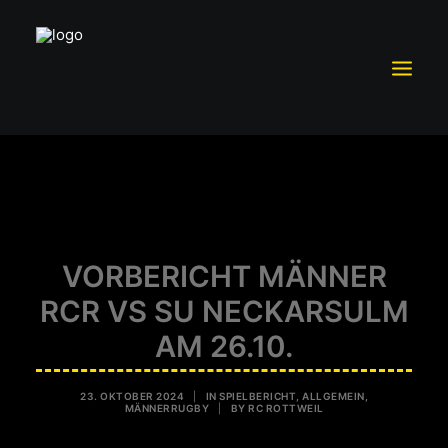
TRAININGSBETRIEB
MITGLIEDSCHAFT
TEAM RC ROTTWEIL
VORBERICHT MÄNNER
SCHUTZKONZEPT
RCR VS SU NECKARSULM
FÖRDERVEREIN RCR E.V.
AM 26.10.
SPONSOREN UND PARTNER
VORSTAND
23. OKTOBER 2024
|
IN
SPIELBERICHT
,
ALLGEMEIN
,
MÄNNERRUGBY
|
BY
RC ROTTWEIL