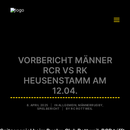
TRAININGSBETRIEB
VORBERICHT MÄNNER
MITGLIEDSCHAFT
RCR VS RK
TEAM RC ROTTWEIL
HEUSENSTAMM AM
SCHUTZKONZEPT
12.04.
FÖRDERVEREIN RCR E.V.
SPONSOREN UND PARTNER
8. APRIL 2025
|
IN
ALLGEMEIN
,
MÄNNERRUGBY
,
SPIELBERICHT
|
BY
RC ROTTWEIL
VORSTAND