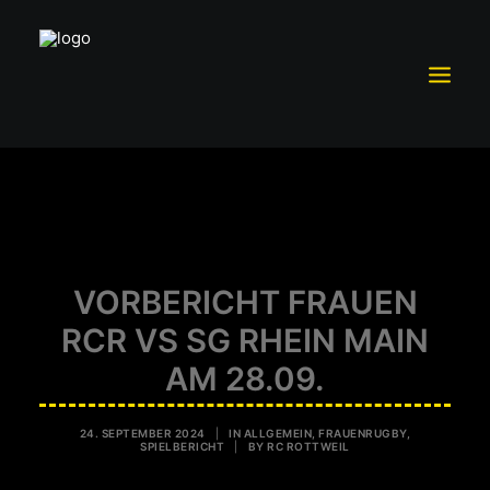
TRAININGSBETRIEB
MITGLIEDSCHAFT
TEAM RC ROTTWEIL
VORBERICHT FRAUEN
SCHUTZKONZEPT
RCR VS SG RHEIN MAIN
FÖRDERVEREIN RCR E.V.
AM 28.09.
SPONSOREN UND PARTNER
VORSTAND
24. SEPTEMBER 2024
|
IN
ALLGEMEIN
,
FRAUENRUGBY
,
SPIELBERICHT
|
BY
RC ROTTWEIL