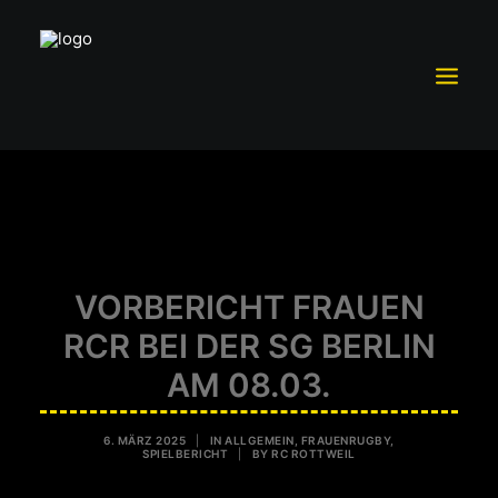
TRAININGSBETRIEB
MITGLIEDSCHAFT
TEAM RC ROTTWEIL
VORBERICHT FRAUEN
SCHUTZKONZEPT
RCR BEI DER SG BERLIN
FÖRDERVEREIN RCR E.V.
AM 08.03.
SPONSOREN UND PARTNER
VORSTAND
6. MÄRZ 2025
|
IN
ALLGEMEIN
,
FRAUENRUGBY
,
SPIELBERICHT
|
BY
RC ROTTWEIL