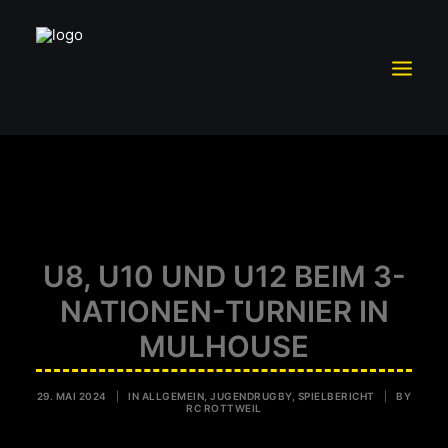
TRAININGSBETRIEB
MITGLIEDSCHAFT
TEAM RC ROTTWEIL
U8, U10 UND U12 BEIM 3-
SCHUTZKONZEPT
NATIONEN-TURNIER IN
FÖRDERVEREIN RCR E.V.
MULHOUSE
SPONSOREN UND PARTNER
VORSTAND
29. MAI 2024
|
IN
ALLGEMEIN
,
JUGENDRUGBY
,
SPIELBERICHT
|
BY
RC ROTTWEIL