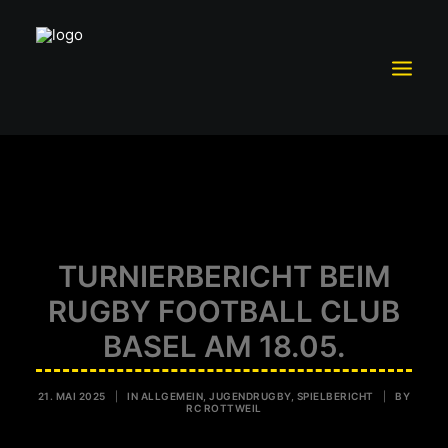
TRAININGSBETRIEB
MITGLIEDSCHAFT
TEAM RC ROTTWEIL
TURNIERBERICHT BEIM
SCHUTZKONZEPT
RUGBY FOOTBALL CLUB
FÖRDERVEREIN RCR E.V.
BASEL AM 18.05.
SPONSOREN UND PARTNER
VORSTAND
21. MAI 2025
|
IN
ALLGEMEIN
,
JUGENDRUGBY
,
SPIELBERICHT
|
BY
RC ROTTWEIL