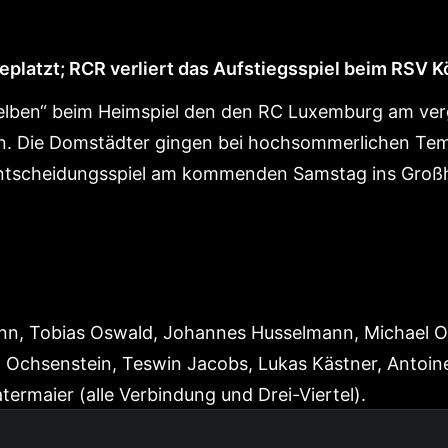
platzt; RCR verliert das Aufstiegsspiel beim RSV K
elben“ beim Heimspiel den den RC Luxemburg am ver
an. Die Domstädter gingen bei hochsommerlichen Tem
 Entscheidungsspiel am kommenden Samstag ins Gro
n, Tobias Oswald, Johannes Husselmann, Michael Os
on Ochsenstein, Teswin Jacobs, Lukas Kästner, Antoin
rmaier (alle Verbindung und Drei-Viertel).