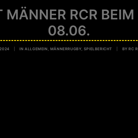
T MÄNNER RCR BEIM
08.06.
 2024
|
IN
ALLGEMEIN
,
MÄNNERRUGBY
,
SPIELBERICHT
|
BY
RC 