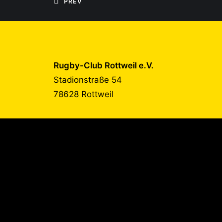
PREV
Rugby-Club Rottweil e.V.
Stadionstraße 54
78628 Rottweil
UNTERSTÜTZT DUR