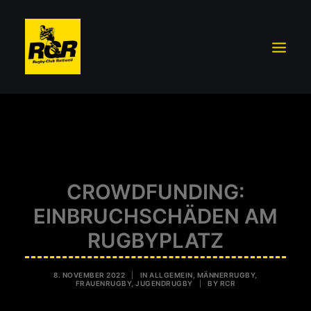
TRAININGSBETRIEB
MITGLIEDSCHAFT
TEAM RC ROTTWEIL
CROWDFUNDING:
SCHUTZKONZEPT
EINBRUCHSCHÄDEN AM
FÖRDERVEREIN RCR E.V.
RUGBYPLATZ
SPONSOREN UND PARTNER
VORSTAND
8. NOVEMBER 2022
|
IN
ALLGEMEIN
,
MÄNNERRUGBY
,
FRAUENRUGBY
,
JUGENDRUGBY
|
BY
RCR