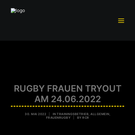
TRAININGSBETRIEB
MITGLIEDSCHAFT
TEAM RC ROTTWEIL
SCHUTZKONZEPT
RUGBY FRAUEN TRYOUT
FÖRDERVEREIN RCR E.V.
AM 24.06.2022
SPONSOREN UND PARTNER
30. MAI 2022
|
IN
TRAININGSBETRIEB
,
ALLGEMEIN
,
VORSTAND
FRAUENRUGBY
|
BY
RCR