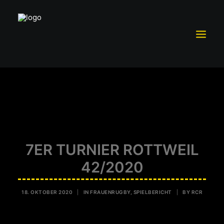
TRAININGSBETRIEB
MITGLIEDSCHAFT
TEAM RC ROTTWEIL
SCHUTZKONZEPT
7ER TURNIER ROTTWEIL
FÖRDERVEREIN RCR E.V.
42/2020
SPONSOREN UND PARTNER
18. OKTOBER 2020
|
IN
FRAUENRUGBY
,
SPIELBERICHT
|
BY
RCR
VORSTAND